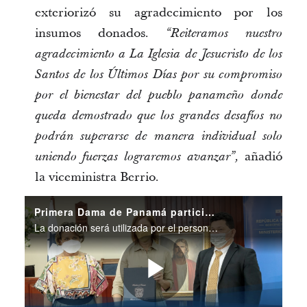
exteriorizó su agradecimiento por los
insumos donados.
“Reiteramos nuestro
agradecimiento a La Iglesia de Jesucristo de los
Santos de los Últimos Días por su compromiso
por el bienestar del pueblo panameño donde
queda demostrado que los grandes desafíos no
podrán superarse de manera individual solo
añadió
uniendo fuerzas lograremos avanzar”,
la viceministra Berrio.
Primera Dama de Panamá participó en la donación de suministros de bioseguridad
La donación será utilizada por el personal de salud y pacientes de Covid-1 del Hospital Nicolas A. Solano.
Play