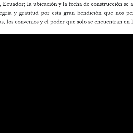
 Ecuador; la ubicación y la fecha de construcción se
egría y gratitud por esta gran bendición que nos pe
s, los convenios y el poder que solo se encuentran en l