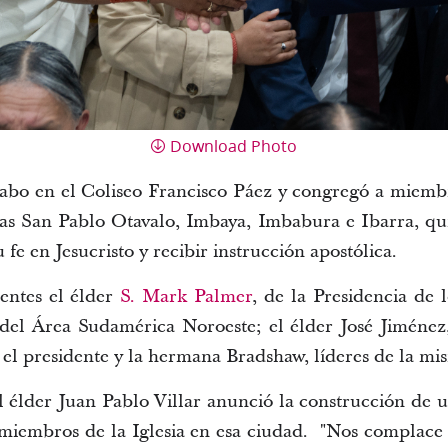
Download Photo
cabo en el Coliseo Francisco Páez y congregó a miembr
cas San Pablo Otavalo, Imbaya, Imbabura e Ibarra, qu
 fe en Jesucristo y recibir instrucción apostólica.
entes el élder
S. Mark Palmer
, de la Presidencia de 
 del Área Sudamérica Noroeste; el élder José Jiménez
y el presidente y la hermana Bradshaw, líderes de la mi
l élder Juan Pablo Villar anunció la construcción de
 miembros de la Iglesia en esa ciudad. "Nos complace