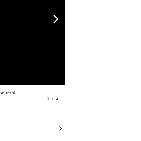
 General
1
/
2