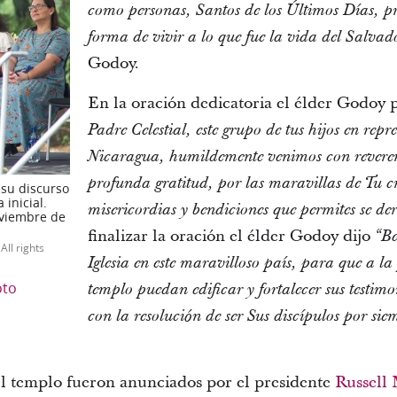
como personas, Santos de los Últimos Días, p
forma de vivir a lo que fue la vida del Salvad
Godoy.
En la oración dedicatoria el élder Godoy 
Padre Celestial, este grupo de tus hijos en repr
Nicaragua, humildemente venimos con reveren
profunda gratitud, por las maravillas de Tu cr
 su discurso
 inicial.
misericordias y bendiciones que permites se de
oviembre de
finalizar la oración el élder Godoy dijo
“Be
All rights
Iglesia en este maravilloso país, para que a la 
oto
templo puedan edificar y fortalecer sus testimo
con la resolución de ser Sus discípulos por si
el templo fueron anunciados por el presidente
Russell