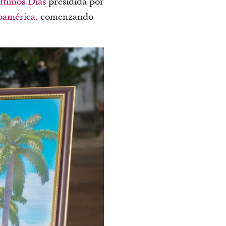
Últimos Días
presidida por
oamérica
, comenzando