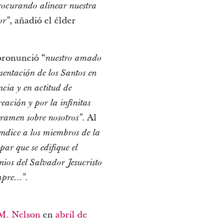
rocurando alinear nuestra
, añadió el élder
or”
pronunció “
nuestro amado
esentación de los Santos en
cia y en actitud de
eación y por la infinitas
. Al
rramen sobre nosotros”
ndice a los miembros de la
par que se edifique el
nios del Salvador Jesucristo
empre…”.
 M. Nelson
en
abril de