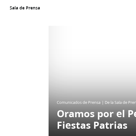
Un
SITIO
Sala de Prensa
WEB
oficial
de
La
Iglesia
de
JESUCRISTO
de
los
SANTOS
DE
LOS
ÚLTIMOS
DÍAS
Comunicados de Prensa
De la Sala de Pre
Oramos por el Pe
Fiestas Patrias