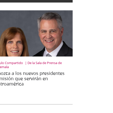
culo Compartido
De la Sala de Prensa de
emala
ozca a los nuevos presidentes
misión que servirán en
troamérica