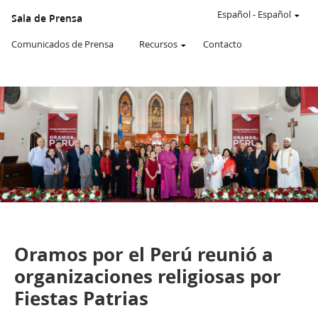
Un
SITIO
Español
-
Español
Sala de Prensa
WEB
oficial
Comunicados de Prensa
Recursos
Contacto
de
La
Iglesia
de
JESUCRISTO
de
los
SANTOS
DE
LOS
ÚLTIMOS
DÍAS
De la Sala de Prensa de Perú
Comunicados de Prensa
Oramos por el Perú reunió a
organizaciones religiosas por
Fiestas Patrias