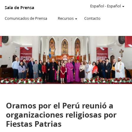
Un
SITIO
Español
-
Español
Sala de Prensa
WEB
oficial
Comunicados de Prensa
Recursos
Contacto
de
La
Iglesia
de
JESUCRISTO
de
los
SANTOS
DE
LOS
ÚLTIMOS
DÍAS
De la Sala de Prensa de Perú
Comunicados de Prensa
Oramos por el Perú reunió a
organizaciones religiosas por
Fiestas Patrias