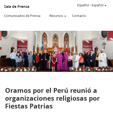
Un
SITIO
Español
-
Español
Sala de Prensa
WEB
oficial
Comunicados de Prensa
Recursos
Contacto
de
La
Iglesia
de
JESUCRISTO
de
los
SANTOS
DE
LOS
ÚLTIMOS
DÍAS
De la Sala de Prensa de Perú
Comunicados de Prensa
Oramos por el Perú reunió a
organizaciones religiosas por
Fiestas Patrias