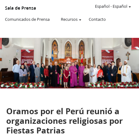
Un
SITIO
Español
-
Español
Sala de Prensa
WEB
oficial
Comunicados de Prensa
Recursos
Contacto
de
La
Iglesia
de
JESUCRISTO
de
los
SANTOS
DE
LOS
ÚLTIMOS
DÍAS
De la Sala de Prensa de Perú
Comunicados de Prensa
Oramos por el Perú reunió a
organizaciones religiosas por
Fiestas Patrias