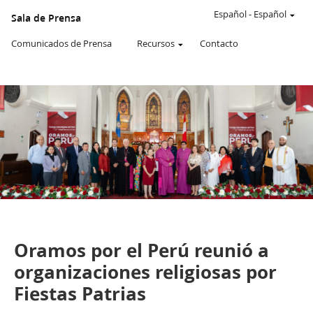
Un
SITIO
Español
-
Español
Sala de Prensa
WEB
oficial
Comunicados de Prensa
Recursos
Contacto
de
La
Iglesia
de
JESUCRISTO
de
los
SANTOS
DE
LOS
ÚLTIMOS
DÍAS
De la Sala de Prensa de Perú
Comunicados de Prensa
Oramos por el Perú reunió a
organizaciones religiosas por
Fiestas Patrias