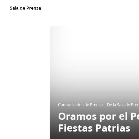
Un
SITIO
Sala de Prensa
WEB
oficial
de
La
Iglesia
de
JESUCRISTO
de
los
SANTOS
DE
LOS
ÚLTIMOS
DÍAS
Comunicados de Prensa
De la Sala de Pre
Oramos por el Pe
Fiestas Patrias