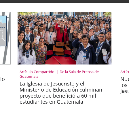
Artículo Compartido
De la Sala de Prensa de
Artí
Guatemala
lo
Nue
La Iglesia de Jesucristo y el
los
Ministerio de Educación culminan
Jes
proyecto que benefició a 60 mil
estudiantes en Guatemala