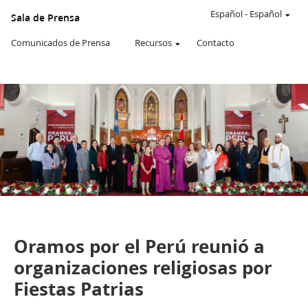
Un
SITIO
Español
-
Español
Sala de Prensa
WEB
oficial
Comunicados de Prensa
Recursos
Contacto
de
La
Iglesia
de
JESUCRISTO
de
los
SANTOS
DE
LOS
ÚLTIMOS
DÍAS
De la Sala de Prensa de Perú
Comunicados de Prensa
Oramos por el Perú reunió a
organizaciones religiosas por
Fiestas Patrias