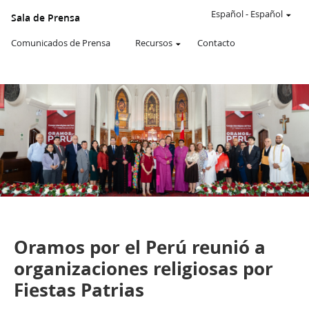
Un
SITIO
Español
-
Español
Sala de Prensa
WEB
oficial
Comunicados de Prensa
Recursos
Contacto
de
La
Iglesia
de
JESUCRISTO
de
los
SANTOS
DE
LOS
ÚLTIMOS
DÍAS
De la Sala de Prensa de Perú
Comunicados de Prensa
Oramos por el Perú reunió a
organizaciones religiosas por
Fiestas Patrias