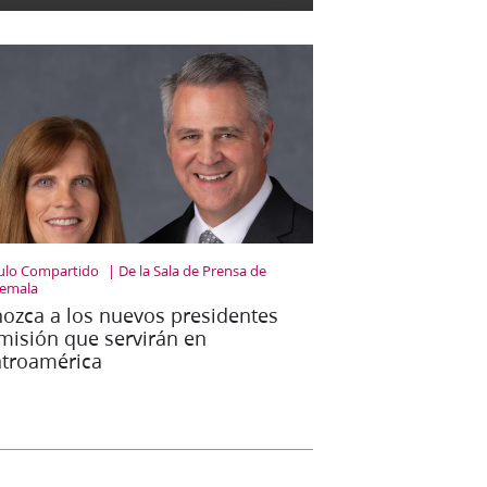
culo Compartido
De la Sala de Prensa de
emala
ozca a los nuevos presidentes
misión que servirán en
troamérica