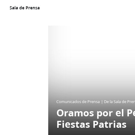
Un
SITIO
Sala de Prensa
WEB
oficial
de
La
Iglesia
de
JESUCRISTO
de
los
SANTOS
DE
LOS
ÚLTIMOS
DÍAS
Comunicados de Prensa
De la Sala de Pre
Oramos por el Pe
Fiestas Patrias