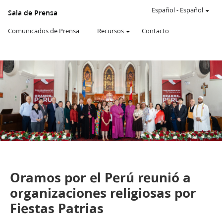
Un
SITIO
Español
-
Español
Sala de Prensa
WEB
oficial
Comunicados de Prensa
Recursos
Contacto
de
La
Iglesia
de
JESUCRISTO
de
los
SANTOS
DE
LOS
ÚLTIMOS
DÍAS
De la Sala de Prensa de Perú
Comunicados de Prensa
Oramos por el Perú reunió a
organizaciones religiosas por
Fiestas Patrias