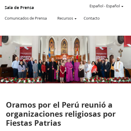
Un
SITIO
Español
-
Español
Sala de Prensa
WEB
oficial
Comunicados de Prensa
Recursos
Contacto
de
La
Iglesia
de
JESUCRISTO
de
los
SANTOS
DE
LOS
ÚLTIMOS
DÍAS
De la Sala de Prensa de Perú
Comunicados de Prensa
Oramos por el Perú reunió a
organizaciones religiosas por
Fiestas Patrias