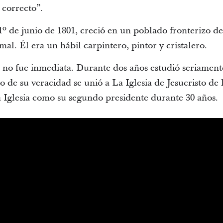
 correcto”.
º de junio de 1801, creció en un poblado fronterizo de 
mal. Él era un hábil carpintero, pintor y cristalero.
ia no fue inmediata. Durante dos años estudió seriamen
de su veracidad se unió a La Iglesia de Jesucristo de 
la Iglesia como su segundo presidente durante 30 años.