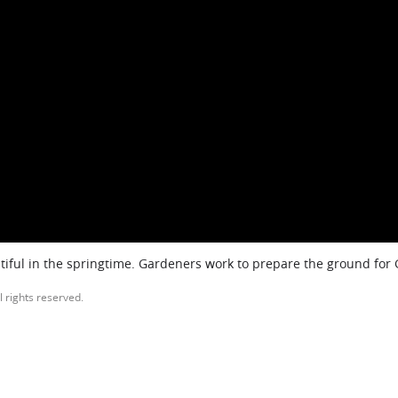
iful in the springtime. Gardeners work to prepare the ground for
l rights reserved.