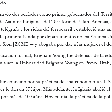
odo.
irvió dos períodos como primer gobernador del Terri
e Asuntos Indígenas del Territorio de Utah. Además, c
telégrafo y los rieles del ferrocarril , estableció una 
 la primera tienda por departamentos de los Estados Un
 Sión [ZCMI]— y abogaba por dar a las mujeres el der
ducación formal, Brigham Young fue defensor de la ed
ían a ser la Universidad Brigham Young en Provo, Utah,
ue conocido por su práctica del matrimonio plural. S
les le dieron 57 hijos. Más adelante, la Iglesia abolió e
 por más de 100 años. Hoy en día, la práctica de la pol