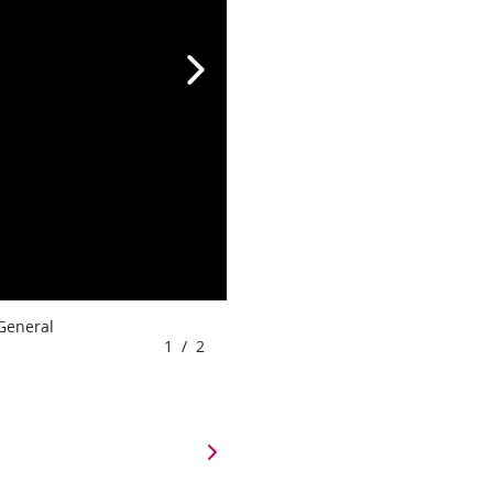
 General
1
/
2