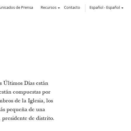
nicados de Prensa
Recursos
Contacto
Español
-
Español
os Últimos Días están
y están compuestas por
ros de la Iglesia, los
 más pequeña de una
 presidente de distrito.