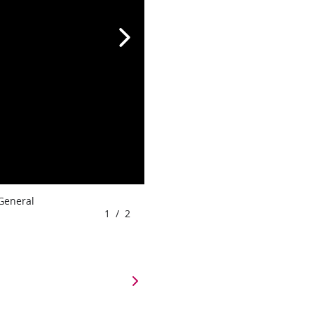
 General
1
/
2