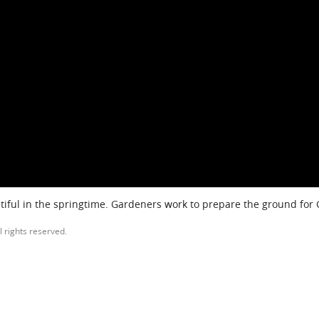
iful in the springtime. Gardeners work to prepare the ground for
l rights reserved.