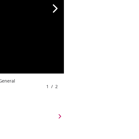
 General
1
/
2