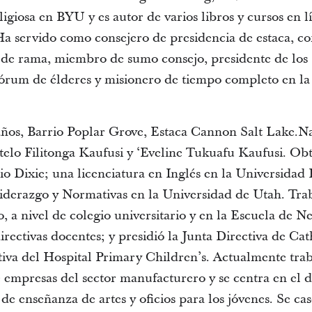
igiosa en BYU y es autor de varios libros y cursos en l
 Ha servido como consejero de presidencia de estaca, c
a de rama, miembro de sumo consejo, presidente de lo
cuórum de élderes y misionero de tiempo completo en l
 años, Barrio Poplar Grove, Estaca Cannon Salt Lake.N
elo Filitonga Kaufusi y ‘Eveline Tukuafu Kaufusi. Obtu
rio Dixie; una licenciatura en Inglés en la Universida
iderazgo y Normativas en la Universidad de Utah. Trab
o, a nivel de colegio universitario y en la Escuela de N
irectivas docentes; y presidió la Junta Directiva de C
utiva del Hospital Primary Children’s. Actualmente tr
 empresas del sector manufacturero y se centra en el 
de enseñanza de artes y oficios para los jóvenes. Se ca