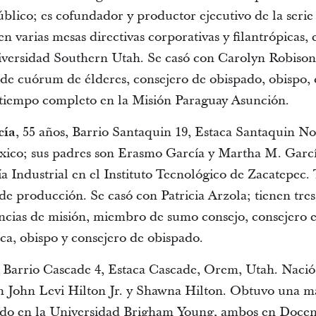
úblico; es cofundador y productor ejecutivo de la serie
n varias mesas directivas corporativas y filantrópicas, e
iversidad Southern Utah. Se casó con Carolyn Robison;
de cuórum de élderes, consejero de obispado, obispo, 
 tiempo completo en la Misión Paraguay Asunción.
cía
, 55 años, Barrio Santaquin 19, Estaca Santaquin N
xico; sus padres son Erasmo García y Martha M. Garcí
ía Industrial en el Instituto Tecnológico de Zacatepec.
de producción. Se casó con Patricia Arzola; tienen tre
encias de misión, miembro de sumo consejo, consejero e
a, obispo y consejero de obispado.
, Barrio Cascade 4, Estaca Cascade, Orem, Utah. Nació
on John Levi Hilton Jr. y Shawna Hilton. Obtuvo una ma
do en la Universidad Brigham Young, ambos en Docen