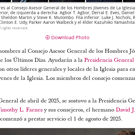
s al Consejo Asesor General de los Hombres Jóvenes de La Iglesia 
perior, de izquierda a derecha: Agbor T. Agbor, Derral E. Eves, Dani
 G. Sheldon Martin y Steve K. Mutombo. Fila inferior: Luke J. Nichols,
 Clinton E. Udy, Parker Aaron Walbeck y el élder Kazuhiko Yamashita
l rights reserved.
Download Photo
 hombres al Consejo Asesor General de los Hombres Jóv
de los Últimos Días. Ayudarán a la
Presidencia General
n otros líderes generales y locales de la Iglesia para en
venes de la Iglesia. Los miembros del consejo comenzaro
eneral de abril de 2025, se sostuvo a la Presidencia 
imothy L. Farnes
y sus consejeros, el hermano
David J
 comenzó a prestar servicio el 1 de agosto de 2025.