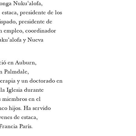
Tonga Nuku‘alofa,
 estaca, presidente de los
spado, presidente de
en empleo, coordinador
uku‘alofa y Nueva
ació en Auburn,
en Palmdale,
terapia y un doctorado en
la Iglesia durante
os miembros en el
nco hijos. Ha servido
enes de estaca,
rancia París.