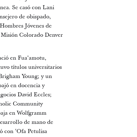
ínea. Se casó con Lani
onsejero de obispado,
s Hombres Jóvenes de
a Misión Colorado Denver
ació en Fua‘amotu,
vo títulos universitarios
d Brigham Young; y un
ajó en docencia y
egocios David Eccles;
atholic Community
abaja en Wolfgramm
desarrollo de mano de
só con ‘Ofa Petulisa