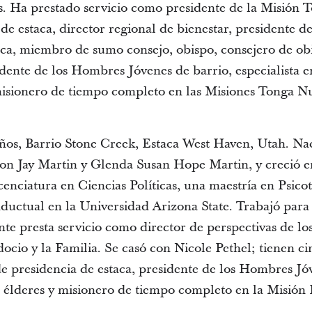
os. Ha prestado servicio como presidente de la Misión 
de estaca, director regional de bienestar, presidente de
ca, miembro de sumo consejo, obispo, consejero de obi
dente de los Hombres Jóvenes de barrio, especialista 
 misionero de tiempo completo en las Misiones Tonga N
años, Barrio Stone Creek, Estaca West Haven, Utah. N
son Jay Martin y Glenda Susan Hope Martin, y creció 
cenciatura en Ciencias Políticas, una maestría en Psico
ductual en la Universidad Arizona State. Trabajó para 
nte presta servicio como director de perspectivas de l
cio y la Familia. Se casó con Nicole Pethel; tienen ci
e presidencia de estaca, presidente de los Hombres Jóv
élderes y misionero de tiempo completo en la Misión F