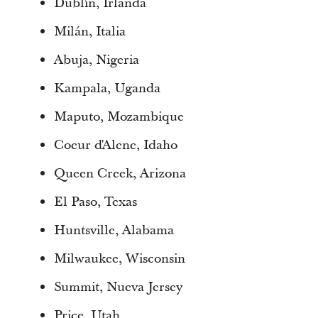
Dublín, Irlanda
Milán, Italia
Abuja, Nigeria
Kampala, Uganda
Maputo, Mozambique
Coeur d'Alene, Idaho
Queen Creek, Arizona
El Paso, Texas
Huntsville, Alabama
Milwaukee, Wisconsin
Summit, Nueva Jersey
Price, Utah