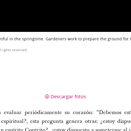
iful in the springtime. Gardeners work to prepare the ground for
l rights reserved.
Descargar fotos
a evaluar periódicamente su corazón: “Debemos esta
spiritual?, esta pregunta genera otras: ¿estoy dispu
 espíritu Contrito?, ¿estoy dispuesto a someterme al in