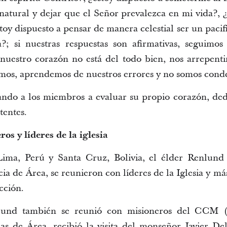
atural y dejar que el Señor prevalezca en mi vida?, ¿
toy dispuesto a pensar de manera celestial ser un paci
?; si nuestras respuestas son afirmativas, seguimos 
uestro corazón no está del todo bien, nos arrepentim
imos, aprendemos de nuestros errores y no somos conde
tando a los miembros a evaluar su propio corazón, ded
tentes.
os y líderes de la iglesia
ima, Perú y Santa Cruz, Bolivia, el élder Renlund 
ia de Área, se reunieron con líderes de la Iglesia y má
cción.
lund también se reunió con misioneros del CCM (
nas de Área, recibió la visita del monseñor Javier D