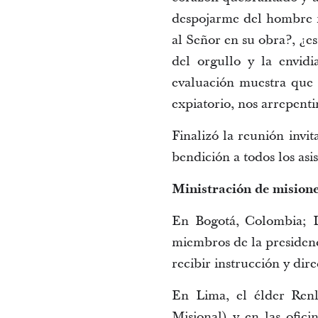
despojarme del hombre n
al Señor en su obra?, ¿es
del orgullo y la envidia
evaluación muestra que n
expiatorio, nos arrepent
Finalizó la reunión invi
bendición a todos los asis
Ministración de misioner
En Bogotá, Colombia; L
miembros de la presidenc
recibir instrucción y dire
En Lima, el élder Ren
Misional) y en las ofici