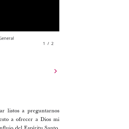
 General
1
/
2
r listos a preguntarnos
esto a ofrecer a Dios mi
flujo del Espíritu Santo,