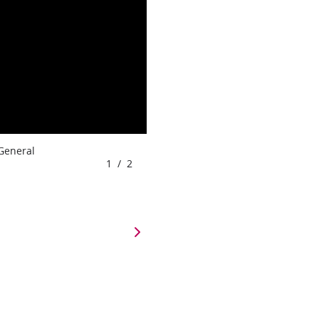
 General
1
/
2