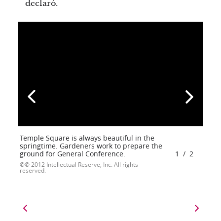
declaró.
Temple Square is always beautiful in the
springtime. Gardeners work to prepare the
ground for General Conference.
1
/
2
© 2012 Intellectual Reserve, Inc. All rights
reserved.