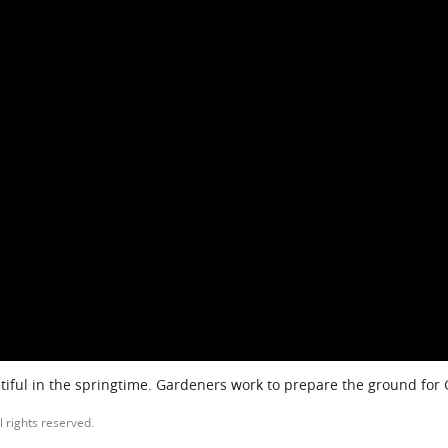
iful in the springtime. Gardeners work to prepare the ground for
l rights reserved.