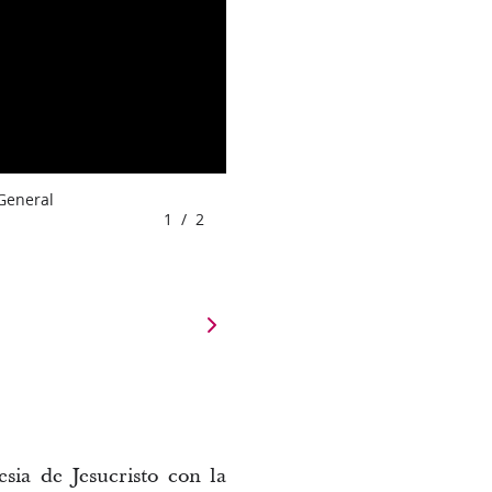
 General
1
/
2
sia de Jesucristo con la