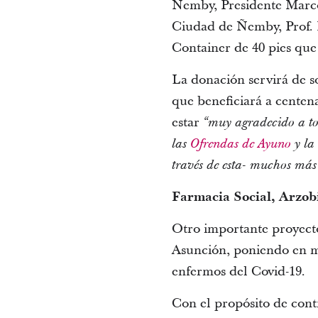
Ñemby, Presidente Marcos 
Ciudad de Ñemby, Prof. B
Container de 40 pies que
La donación servirá de s
que beneficiará a centena
estar
“muy agradecido a tod
las
Ofrendas de Ayuno
y la
través de esta- muchos más 
Farmacia Social, Arzob
Otro importante proyecto
Asunción, poniendo en ma
enfermos del Covid-19.
Con el propósito de cont