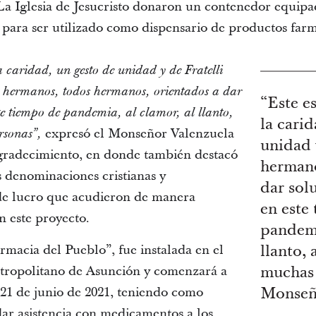
La Iglesia de Jesucristo donaron un contenedor equipa
a para ser utilizado como dispensario de productos far
a caridad, un gesto de unidad y de Fratelli
e hermanos, todos hermanos, orientados a dar
“Este e
te tiempo de pandemia, al clamor, al llanto,
la cari
expresó el Monseñor Valenzuela
rsonas”,
unidad 
agradecimiento, en donde también destacó
hermano
as denominaciones cristianas y
dar sol
 de lucro que acudieron de manera
en este
n este proyecto.
pandemi
rmacia del Pueblo”, fue instalada en el
llanto,
tropolitano de Asunción y comenzará a
muchas 
 21 de junio de 2021, teniendo como
Monseñ
dar asistencia con medicamentos a los