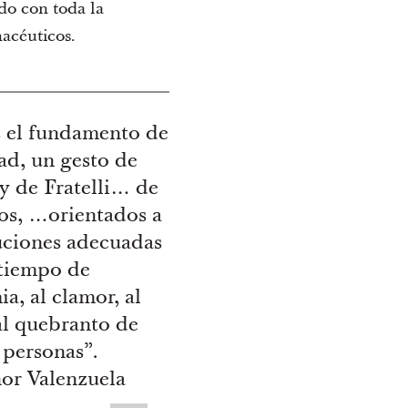
do con toda la
macéuticos.
s el fundamento de
dad, un gesto de
y de Fratelli… de
s, …orientados a
uciones adecuadas
 tiempo de
a, al clamor, al
 al quebranto de
personas”.
or Valenzuela