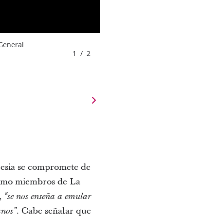
 General
1
/
2
glesia se compromete de
 como miembros de La
,
“se nos enseña a emular
. Cabe señalar que
anos”