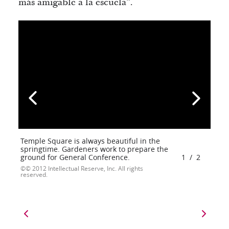
más amigable a la escuela”.
Temple Square is always beautiful in the
springtime. Gardeners work to prepare the
ground for General Conference.
1
/
2
© 2012 Intellectual Reserve, Inc. All rights
reserved.