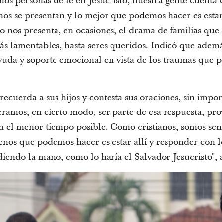
mos personas de fe en Jesucristo, nuestra gente cuenta 
enos se presentan y lo mejor que podemos hacer es est
to nos presenta, en ocasiones, el drama de familias que 
ás lamentables, hasta seres queridos. Indicó que ademá
ayuda y soporte emocional en vista de los traumas que 
ecuerda a sus hijos y contesta sus oraciones, sin importa
eramos, en cierto modo, ser parte de esa respuesta, pr
n el menor tiempo posible. Como cristianos, somos sensi
menos que podemos hacer es estar allí y responder con
diendo la mano, como lo haría el Salvador Jesucristo", 