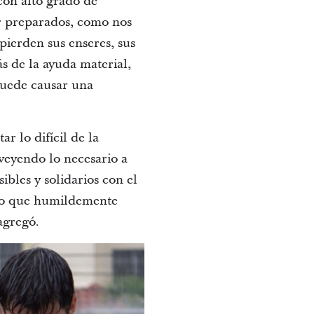
con alto grado de
ar preparados, como nos
pierden sus enseres, sus
s de la ayuda material,
puede causar una
r lo difícil de la
oveyendo lo necesario a
bles y solidarios con el
 lo que humildemente
agregó.