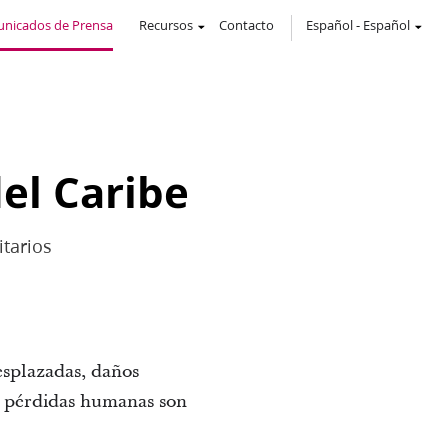
nicados de Prensa
Recursos
Contacto
Español
-
Español
del Caribe
itarios
esplazadas, daños
so pérdidas humanas son