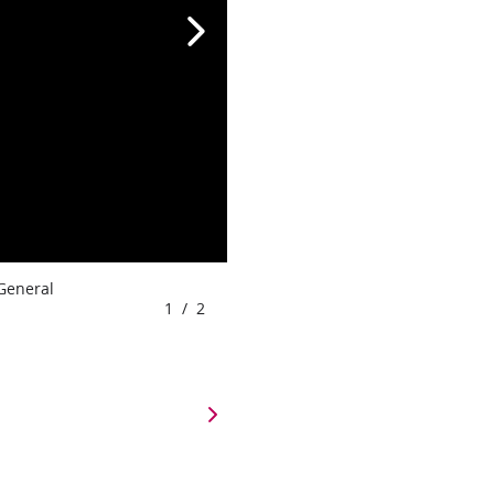
 General
1
/
2