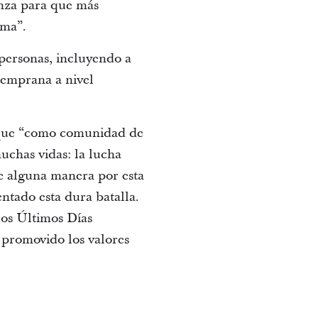
anza para que más
ama”.
 personas, incluyendo a
 temprana a nivel
ó que “como comunidad de
uchas vidas: la lucha
e alguna manera por esta
ntado esta dura batalla.
los Últimos Días
 promovido los valores