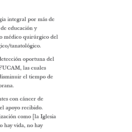
a integral por más de
 de educación y
to médico quirúrgico del
ico/tanatológico.
 detección oportuna del
FUCAM, las cuales
disminuir el tiempo de
prana.
ntes con cáncer de
el apoyo recibido.
zación como [la Iglesia
o hay vida, no hay