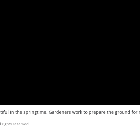
iful in the springtime. Gardeners work to prepare the ground for
l rights reserved.