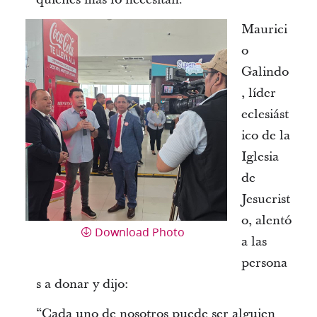
Maurici
o
Galindo
, líder
eclesiást
ico de la
Iglesia
de
Jesucrist
o, alentó
Download Photo
a las
persona
s a donar y dijo:
“Cada uno de nosotros puede ser alguien