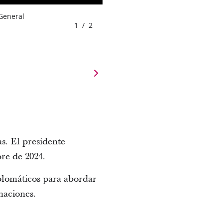
 General
1
/
2
s. El presidente
mbre de 2024.
iplomáticos para abordar
 naciones.