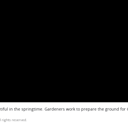
iful in the springtime. Gardeners work to prepare the ground for
l rights reserved.