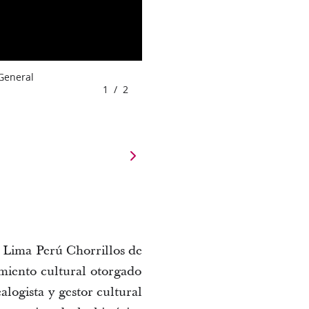
 General
1
/
2
a Lima Perú Chorrillos de
miento cultural otorgado 
ogista y gestor cultural 