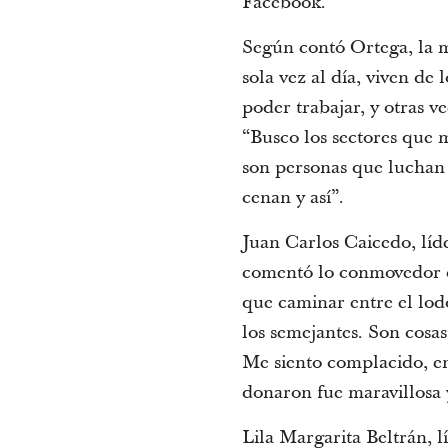
Facebook.
Según contó Ortega, la m
sola vez al día, viven de
poder trabajar, y otras v
“Busco los sectores que m
son personas que luchan 
cenan y así”.
Juan Carlos Caicedo, líde
comentó lo conmovedor que
que caminar entre el lodo
los semejantes.
Son cosas
Me siento complacido, em
donaron fue maravillosa
Lila Margarita Beltrán, l