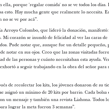
 ella, porque 'regalar comida' no se ve todos los días.
ba esto.
Hay mucha gente que realmente lo necesita.
Es
n no se ve por acá”.
ría Arroyo Colombo, que lideró la donación, manifest
s.
Mi corazón se inundó de felicidad al ver las caras de 
dos. Pude notar que, aunque fue un detalle pequeño, pa
e notar en sus ojos.
Creo que las zonas visitadas fuer
dad de las personas y cuánto necesitaban esta ayuda.
Ve
xhortó a seguir trabajando en la obra del señor para s
pués de recolectar los kits, los jóvenes donaron de su 
se asignó un mínimo de 20 kits por barrio.
Cada bolsa 
a con un mensaje y también una revista Liahona.
Todos lo
para lograr la meta fueron 3 semanas”.