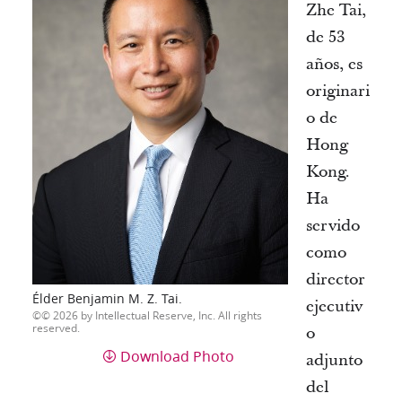
Zhe Tai,
de 53
años, es
originari
o de
Hong
Kong.
Ha
servido
como
director
Élder Benjamin M. Z. Tai.
ejecutiv
© 2026 by Intellectual Reserve, Inc. All rights
reserved.
o
Download Photo
adjunto
del