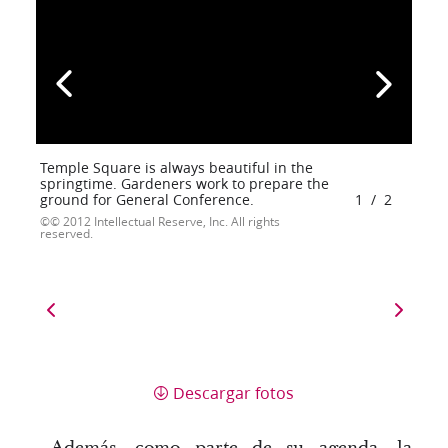
Temple Square is always beautiful in the
springtime. Gardeners work to prepare the
ground for General Conference.
1
/
2
© 2012 Intellectual Reserve, Inc. All rights
reserved.
Descargar fotos
Además, como parte de su agenda, la