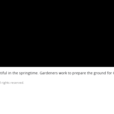
iful in the springtime. Gardeners work to prepare the ground for
l rights reserved.