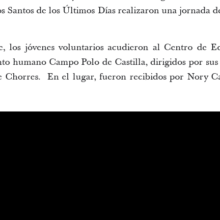
los Santos de los Últimos Días realizaron una jornada 
, los jóvenes voluntarios acudieron al Centro de E
to humano Campo Polo de Castilla, dirigidos por sus r
 Chorres. En el lugar, fueron recibidos por Nory C