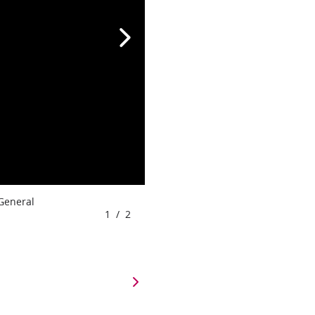
 General
1
/
2