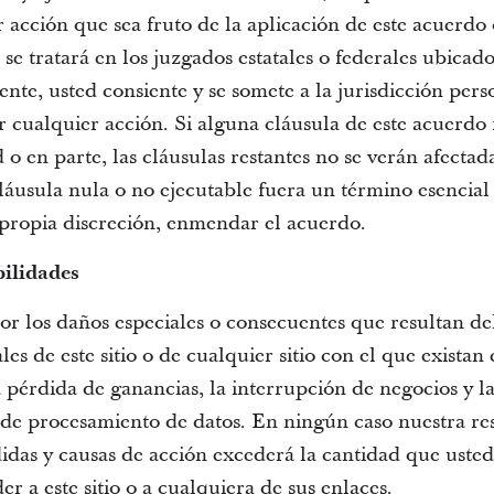
r acción que sea fruto de la aplicación de este acuerdo
o se tratará en los juzgados estatales o federales ubicad
ente, usted consiente y se somete a la jurisdicción pers
ar cualquier acción. Si alguna cláusula de este acuerdo f
d o en parte, las cláusulas restantes no se verán afecta
áusula nula o no ejecutable fuera un término esencial
propia discreción, enmendar el acuerdo.
bilidades
r los daños especiales o consecuentes que resultan de
ales de este sitio o de cualquier sitio con el que existan
a pérdida de ganancias, la interrupción de negocios y 
a de procesamiento de datos. En ningún caso nuestra re
didas y causas de acción excederá la cantidad que uste
r a este sitio o a cualquiera de sus enlaces.