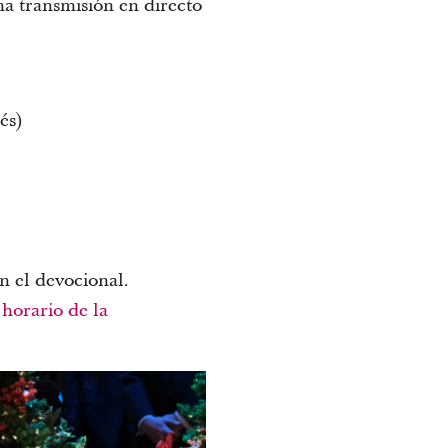
na transmisión en directo
és)
n el devocional.
l
horario de la