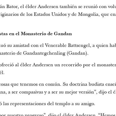
án Bator, el élder Andersen también se reunió con vol
riginarios de los Estados Unidos y de Mongolia, que en
istas en el Monasterio de Gandan
uó su amistad con el Venerable Battsengel, a quien ha
onasterio de Gandantegchenling (Gandan).
ofreció al élder Andersen un recorrido por el monaste
él.
cosas que tenemos en común. Su doctrina budista enseña
ina, a ser compasivas y a ser su mejor versión”, dijo el
 las representaciones del templo a su amigo.
 por nuestro progreso”, dijo el élder Andersen. “Hemos