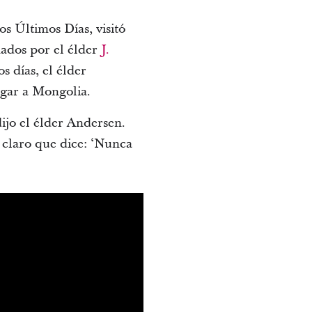
os Últimos Días, visitó
ñados por el élder
J.
s días, el élder
egar a Mongolia.
ijo el élder Andersen.
e claro que dice: ‘Nunca