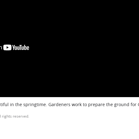
iful in the springtime. Gardeners work to prepare the ground for
l rights reserved.