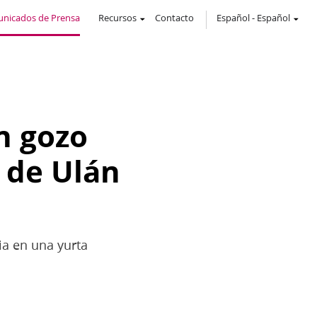
nicados de Prensa
Recursos
Contacto
Español
-
Español
n gozo
o de Ulán
ia en una yurta