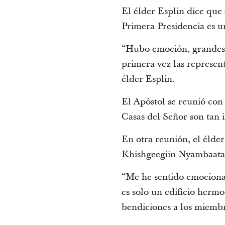
El élder Esplin dice que 
Primera Presidencia es un
“Hubo emoción, grandes s
primera vez las representa
élder Esplin.
El Apóstol se reunió con 
Casas del Señor son tan 
En otra reunión, el élde
Khishgeegiin Nyambaatar,
“Me he sentido emocionad
es solo un edificio herm
bendiciones a los miembro