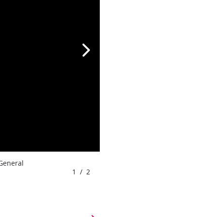
 General
1
/
2