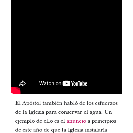
El Apóstol también habló de los esfuerzos
de la Iglesia para conservar el agua. Un
ejemplo de ello es el
anuncio
a principios
de este año de que la Iglesia instalaría