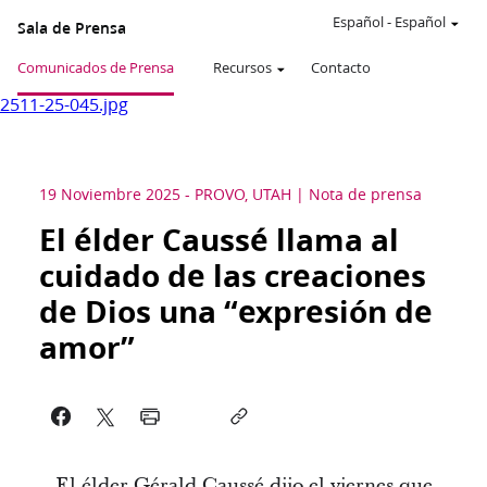
Español
-
Español
Sala de Prensa
Comunicados de Prensa
Recursos
Contacto
2511-25-045.jpg
19 Noviembre 2025
-
PROVO, UTAH
Nota de prensa
El élder Caussé llama al
cuidado de las creaciones
de Dios una “expresión de
amor”
El élder Gérald Caussé dijo el viernes que