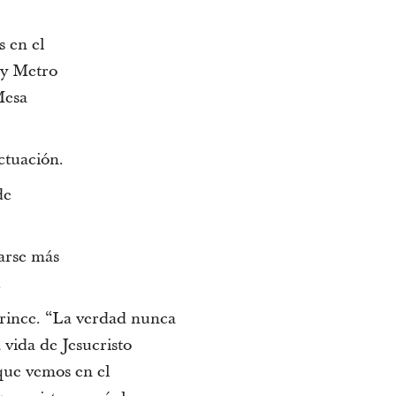
s en el
ey Metro
Mesa
ctuación.
de
arse más
.
 Prince. “La verdad nunca
vida de Jesucristo
que vemos en el