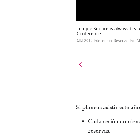
Temple Square is always beaut
Conference.
© 2012 Intellectual Reserve, Inc. Al
Si planeas asistir este añ
Cada sesión comienza
reservas.