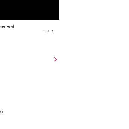
 General
1
/
2
ni