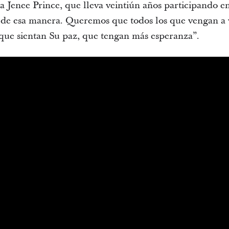
a Jenee Prince, que lleva veintiún años participando e
 de esa manera. Queremos que todos los que vengan a 
 que sientan Su paz, que tengan más esperanza”.