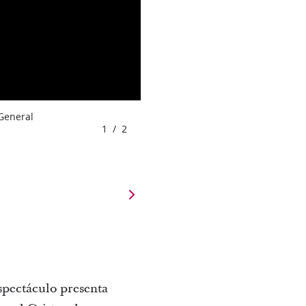
 General
1
/
2
espectáculo presenta