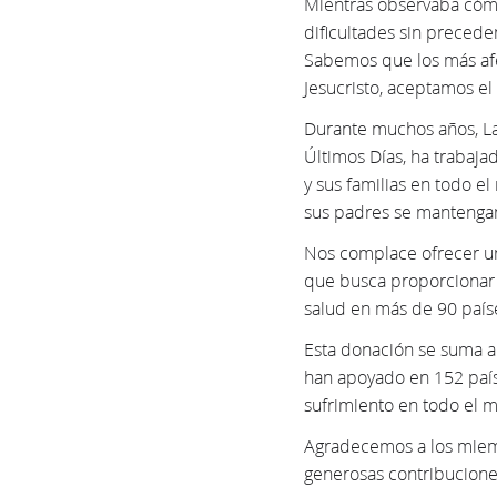
Mientras observaba cómo
dificultades sin precede
Sabemos que los más afec
Jesucristo, aceptamos e
Durante muchos años, Lat
Últimos Días, ha trabaj
y sus familias en todo 
sus padres se mantengan
Nos complace ofrecer un
que busca proporcionar 
salud en más de 90 paíse
Esta donación se suma a
han apoyado en 152 paíse
sufrimiento en todo el 
Agradecemos a los miemb
generosas contribuciones