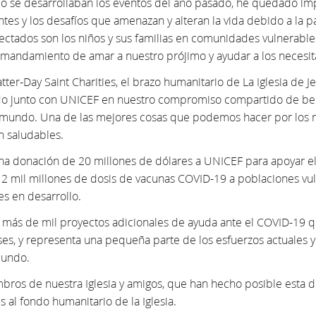
 se desarrollaban los eventos del año pasado, he quedado im
ntes y los desafíos que amenazan y alteran la vida debido a la
tados son los niños y sus familias en comunidades vulnerables.
l mandamiento de amar a nuestro prójimo y ayudar a los necesit
ter-Day Saint Charities, el brazo humanitario de La Iglesia de Je
ado junto con UNICEF en nuestro compromiso compartido de bend
el mundo. Una de las mejores cosas que podemos hacer por los 
 saludables.
a donación de 20 millones de dólares a UNICEF para apoyar e
2 mil millones de dosis de vacunas COVID-19 a poblaciones vul
s en desarrollo.
 más de mil proyectos adicionales de ayuda ante el COVID-19 qu
s, y representa una pequeña parte de los esfuerzos actuales y f
mundo.
ros de nuestra Iglesia y amigos, que han hecho posible esta d
 al fondo humanitario de la Iglesia.