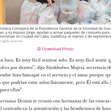
rimera Consejera de la Presidencia General de la Sociedad de Socor
ías, y su esposo, Jorge, ayudan a armar paquetes de consuelo para 
ministran en Ciudad del Cabo, Sudáfrica, el martes 2 de septiembr
l rights reserved.
Download Photo
 loco. Es muy fácil sentirse solo. Es muy fácil sentir
ufres por dentro”, dijo Siyakholwa Majezi, secretaria d
vador hizo hincapié en el servicio y el amor porque qu
 que podrían estar solos físicamente, pero Él está allí,
para ellos”.
hermana Dennis se reunió con hermanas de las estacas
al centrado en la ministración y las bendiciones de hac