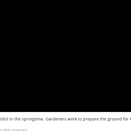
iful in the springtime. Gardeners work to prepare the ground for
l rights reserved.