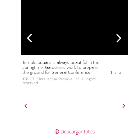
Temple Square is always beautiful in the
springtime. Gardeners work to prepare
the ground for General Conference.
1
/
2
© 2012 Intellectual Reserve, Inc. All rights
reserved.
Descargar fotos