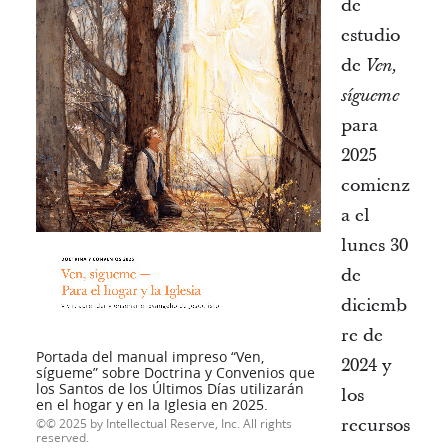
de
estudio
de
Ven,
sígueme
para
2025
comienz
a el
lunes 30
de
diciemb
re de
Portada del manual impreso “Ven,
2024 y
sígueme” sobre Doctrina y Convenios que
los Santos de los Últimos Días utilizarán
los
en el hogar y en la Iglesia en 2025.
recursos
© 2025 by Intellectual Reserve, Inc. All rights
reserved.