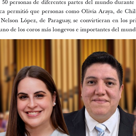
 50 personas de diferentes partes del mundo durante 
ica permitió que personas como 
Olivia Araya
, de
 Chil
 Nelson 
López
, de 
Paraguay
,
se convirtieran en los pr
 uno de los coros más 
longevos e 
importantes del mund