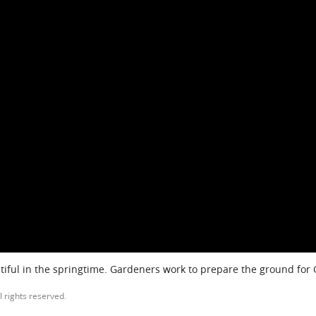
iful in the springtime. Gardeners work to prepare the ground for
l rights reserved.