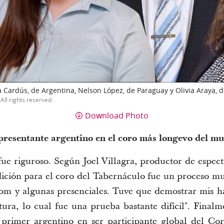
ila Cardús, de Argentina, Nelson López, de Paraguay y Olivia Araya, d
All rights reserved.
Download Photo
presentante argentino en el 
c
oro
 más 
longevo
 del m
fue riguroso. Según Joel Villagra, productor de espect
udición para el coro del Tabernáculo fue un proceso muy
om
 y algunas presenciales. Tuve que demostrar mis hab
tura, lo cual fue una prueba bastante difícil". Finalm
 primer argentino en ser participante 
g
lobal del Co