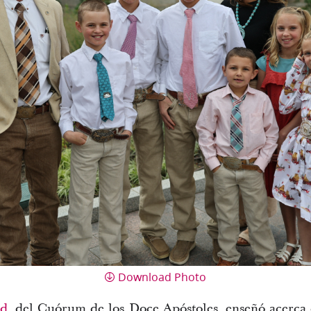
Download Photo
nd
, del Cuórum de los Doce Apóstoles, enseñó acerca 