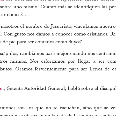
 sobre uno mismo. Cuanto más se identifiquen las pers
ser como Él.
osotros el nombre de Jesucristo, vinculamos nuestro n
l. Con gusto nos damos a conocer como cristianos. R
 de pie para ser contados como Suyos".
iscípulos, cambiamos para mejor cuando nos centramo
tros mismos. Nos esforzamos por llegar a ser co
ibutos. Oramos fervientemente para ser llenos de c
er
, Setenta Autoridad General, habló sobre el discipu
ermones son los que no se escuchan, sino que se ven
iones que se observan en la vida de la gente corriente 