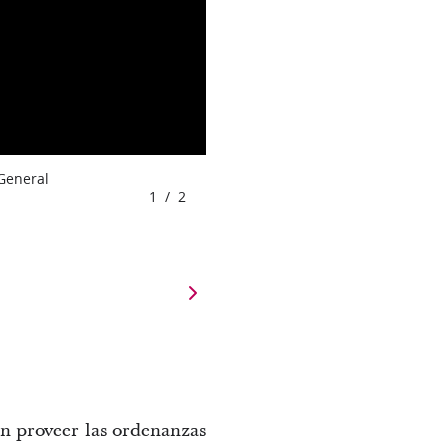
 General
1
/
2
en proveer las ordenanzas