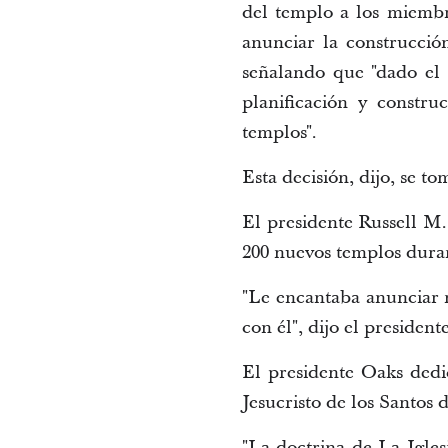
del templo a los miembr
anunciar la construcci
señalando que "dado el
planificación y constr
templos".
Esta decisión, dijo, se 
El presidente Russell M.
200 nuevos templos duran
"Le encantaba anunciar n
con él", dijo el president
El presidente Oaks dedic
Jesucristo de los Santos 
"La doctrina de La Iglesi