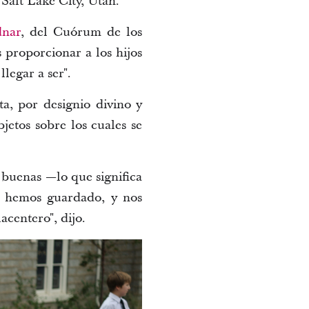
Salt Lake City, Utah.
dnar
, del Cuórum de los
 proporcionar a los hijos
legar a ser".
a, por designio divino y
jetos sobre los cuales se
o buenas —lo que significa
s hemos guardado, y nos
acentero", dijo.