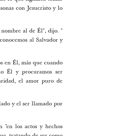
onas con Jesucristo y lo
ombre al de Él", dijo. "
econocemos al Salvador y
s en Él, más que cuando
mo Él y procuramos ser
aridad, el amor puro de
lado y el ser llamado por
 "en los actos y hechos
que, tratando de ser como