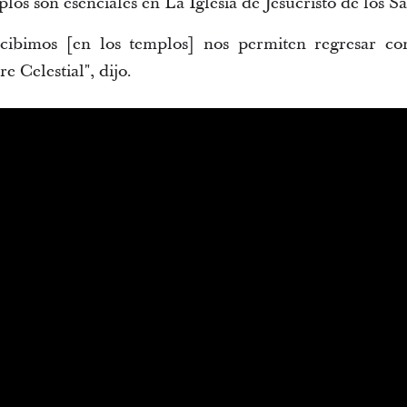
mplos son esenciales en La Iglesia de Jesucristo de los S
cibimos [en los templos] nos permiten regresar com
e Celestial", dijo.