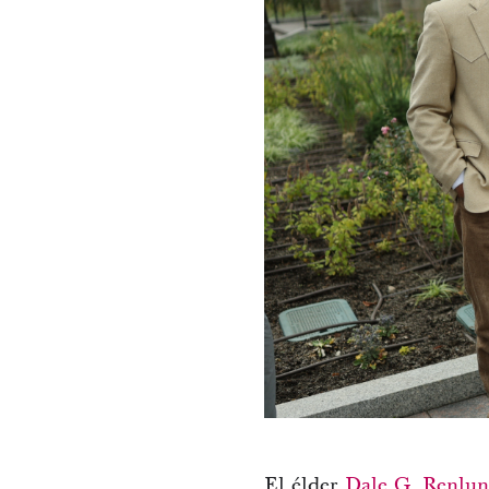
El élder
Dale G. Renlu