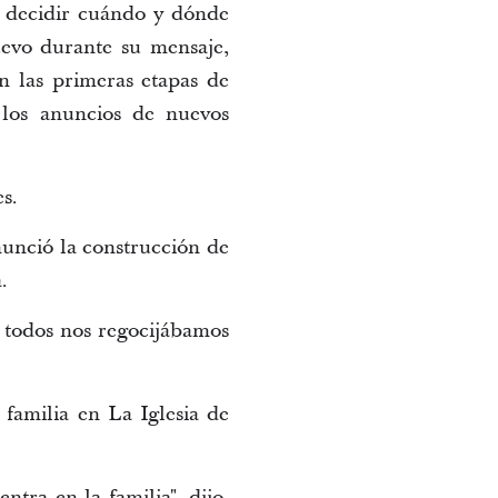
l decidir cuándo y dónde
evo durante su mensaje,
 las primeras etapas de
 los anuncios de nuevos
s.
nunció la construcción de
.
y todos nos regocijábamos
 familia en La Iglesia de
ntra en la familia", dijo.