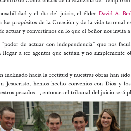
 Centro de Conferencias de la Manzana del Templo en 
nsabilidad y el día del juicio, el élder
David A. Be
los propósitos de la Creación y de la vida terrenal es
e actuar y convertirnos en lo que el Señor nos invita a l
l “poder de actuar con independencia” que nos facult
 llegar a ser agentes que actúan y no simplemente ob
an inclinado hacia la rectitud y nuestras obras han sid
en Jesucristo, hemos hecho convenios con Dios y lo
tros pecados—, entonces el tribunal del juicio será pl