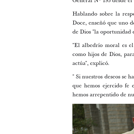
General Nº 195 desde el
Hablando sobre la respo
Doce, enseñó que uno de 
de Dios "la oportunidad d
"El albedrío moral es e
como hijos de Dios, para
actúa", explicó.
" Si nuestros deseos se h
que hemos ejercido fe 
hemos arrepentido de nues