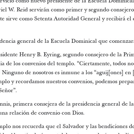
rvicio como nuevo presidente de la Escuela Dominic
el W. Reid servirán como primer y segundo consejero,
e sirve como Setenta Autoridad General y recibirá el e
idencia general de la Escuela Dominical que comenzará
esidente Henry B. Eyring, segundo consejero de la Pri
ia de los convenios del templo. “Ciertamente, todos n
. Ninguno de nosotros es inmune a los “aguij[ones] en [l
mplo y recordamos nuestros convenios, podemos prepar
Señor”.
nis, primera consejera de la presidencia general de l
una relación de convenio con Dios.
plo nos recuerda que el Salvador y las bendiciones d