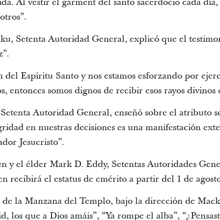
da. Al vestir el gárment del santo sacerdocio cada día,
otros”.
u, Setenta Autoridad General, explicó que el testimon
z”.
 del Espíritu Santo y nos estamos esforzando por ejerc
s, entonces somos dignos de recibir esos rayos divinos
Setenta Autoridad General, enseñó sobre el atributo se
egridad en nuestras decisiones es una manifestación e
ador Jesucristo”.
sen y el élder Mark D. Eddy, Setentas Autoridades Gene
n recibirá el estatus de emérito a partir del 1 de agost
 de la Manzana del Templo, bajo la dirección de Mac
, los que a Dios amáis”, “Ya rompe el alba”, “¿Pensast