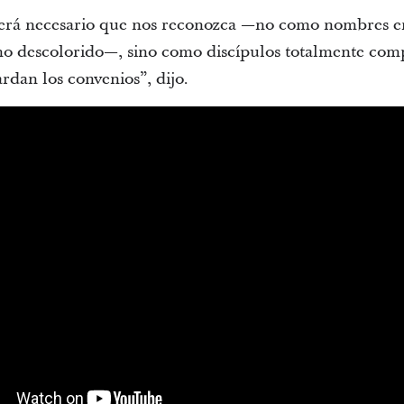
erá necesario que nos reconozca —no como nombres en
smo descolorido—, sino como discípulos totalmente co
rdan los convenios”, dijo.