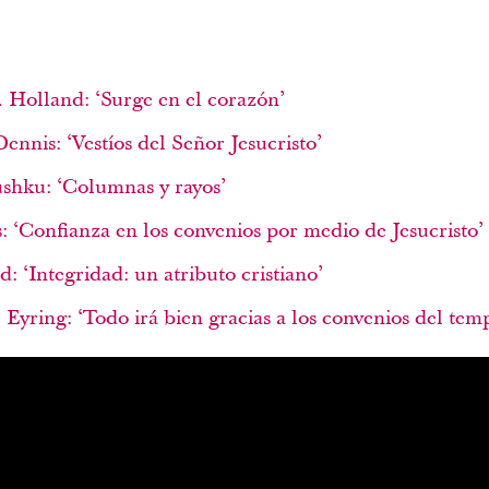
. Holland: ‘Surge en el corazón’
nnis: ‘Vestíos del Señor Jesucristo’
shku: ‘Columnas y rayos’
: ‘Confianza en los convenios por medio de Jesucristo’
: ‘Integridad: un atributo cristiano’
Eyring: ‘Todo irá bien gracias a los convenios del tem