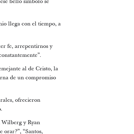
 ese bello símbolo se
io llega con el tiempo, a
er fe, arrepentirnos y
 constantemente”.
mejante al de Cristo, la
xterna de un compromiso
rales, ofrecieron
o.
k Wilberg y Ryan
e orar?”, “Santos,