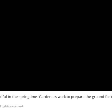
iful in the springtime. Gardeners work to prepare the ground for
l rights reserved.