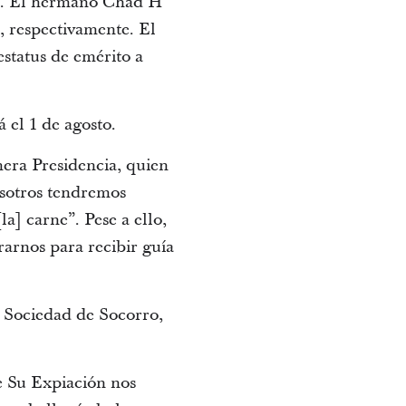
al. El hermano Chad H
 respectivamente. El
status de emérito a
 el 1 de agosto.
mera Presidencia, quien
osotros tendremos
a] carne”. Pese a ello,
arnos para recibir guía
a Sociedad de Socorro,
e Su Expiación nos