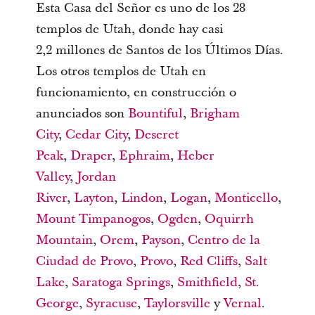
Esta Casa del Señor es uno de los 28
templos de Utah, donde hay casi
2,2 millones de Santos de los Últimos Días.
Los otros templos de Utah en
funcionamiento, en construcción o
anunciados son
Bountiful
,
Brigham
City
,
Cedar City
,
Deseret
Peak
,
Draper
,
Ephraim
,
Heber
Valley
,
Jordan
River
,
Layton
,
Lindon
,
Logan
,
Monticello
,
Mount Timpanogos
,
Ogden
,
Oquirrh
Mountain
,
Orem
,
Payson
,
Centro de la
Ciudad de Provo
,
Provo
,
Red Cliffs
,
Salt
Lake
,
Saratoga Springs
,
Smithfield
,
St.
George
,
Syracuse
,
Taylorsville
y
Vernal
.